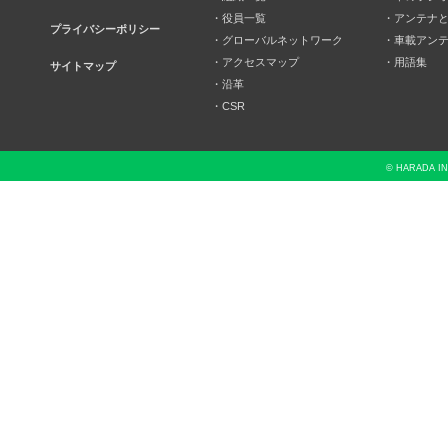
・役員一覧
・アンテナ
プライバシーポリシー
・グローバルネットワーク
・車載アン
・アクセスマップ
・用語集
サイトマップ
・沿革
・CSR
© HARADA INDU